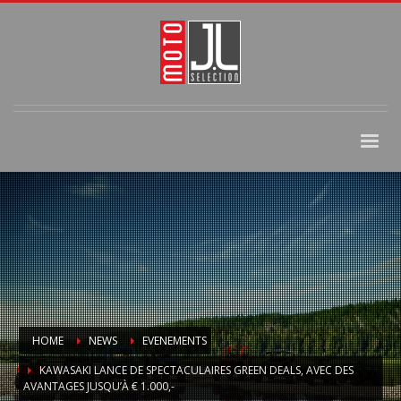
HOME
NEWS
EVENEMENTS
KAWASAKI LANCE DE SPECTACULAIRES GREEN DEALS, AVEC DES
AVANTAGES JUSQU’À € 1.000,-