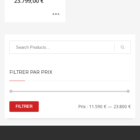
23.799,00
€
FILTRER PAR PRIX
Prix
Prix
Prix :
11.590 €
—
23.800 €
FILTRER
min
max