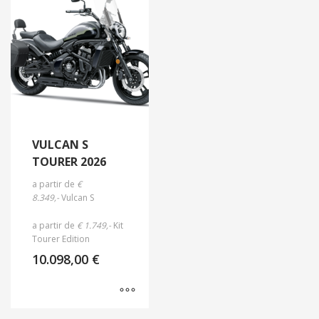
VULCAN S
TOURER 2026
a partir de
€
8.349,-
Vulcan S
a partir de
€ 1.749,-
Kit
Tourer Edition
10.098,00
€