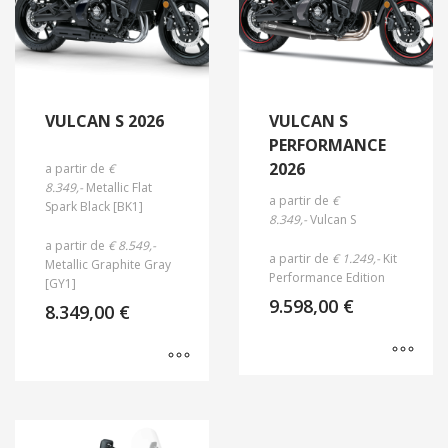
VULCAN S 2026
VULCAN S
PERFORMANCE
2026
a partir de
€
8.349,-
Metallic Flat
a partir de
€
Spark Black [BK1]
8.349,-
Vulcan S
a partir de
€ 8.549,-
a partir de
€ 1.249,-
Kit
Metallic Graphite Gray
Performance Edition
[GY1]
9.598,00
€
8.349,00
€