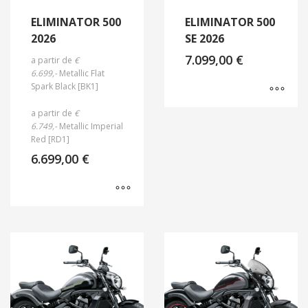
ELIMINATOR 500
ELIMINATOR 500
2026
SE 2026
7.099,00
€
a partir de
€
6.699,-
Metallic Flat
Spark Black [BK1]
a partir de
€
6.749,-
Metallic Imperial
Red [RD1]
6.699,00
€