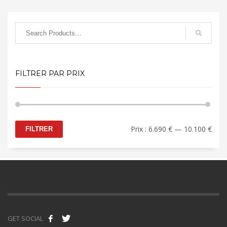
FILTRER PAR PRIX
Prix
Prix
Prix :
6.690 €
—
10.100 €
FILTRER
min
max
GET SOCIAL