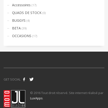
Accessoires
(17)
QUADS DE STOCK
(0)
BUGGYS
(4)
BETA
(39)
OCCASIONS
(17)
GET SOCIAL
© 2016 Tout droit réservé. Site internet réalisé par
LuxApps
.