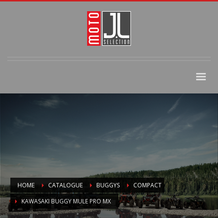
HOME
CATALOGUE
BUGGYS
COMPACT
KAWASAKI BUGGY MULE PRO MX