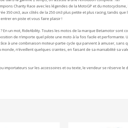
ampions Charity Race avec les légendes de la MotoGP et du motocyclisme, 
rée 350 cm
3
, aux côtés de la 250 cm
3
plus petite et plus racing, tandis que 
entrer en piste et vous faire plaisir !
 ? En un mot, RideAbility. Toutes les motos de la marque Betamotor sont c
position de n’importe quel pilote une moto à la fois facile et performante. 
 grâce à une combinaison moteur-partie cycle qui parvient à amuser, sans q
onde, n’éveillent quelques craintes, en faisant de sa maniabilité sa val
ou importateurs sur les accessoires et ou texte, le vendeur se réserve le d