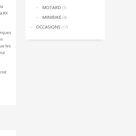
la
MOTARD
(7)
la RX
MINIBIKE
(4)
OCCASIONS
(17)
onçues
Un
ue les
eur
roit