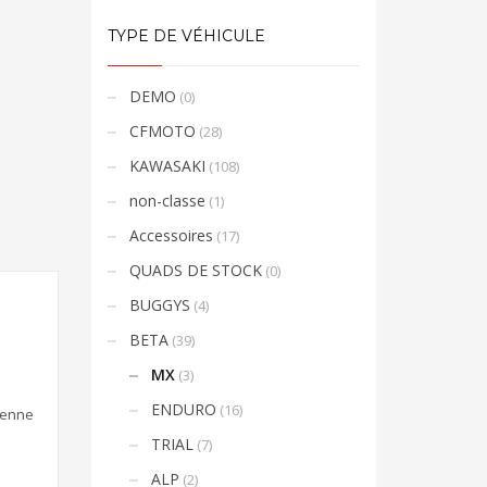
TYPE DE VÉHICULE
DEMO
(0)
CFMOTO
(28)
KAWASAKI
(108)
non-classe
(1)
Accessoires
(17)
QUADS DE STOCK
(0)
BUGGYS
(4)
BETA
(39)
MX
(3)
ENDURO
(16)
ienne
TRIAL
(7)
ALP
(2)