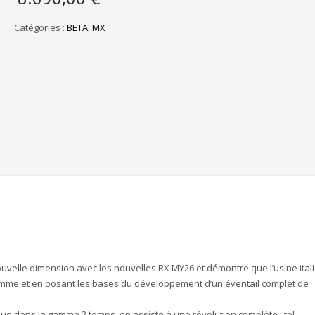
Catégories :
BETA
,
MX
uvelle dimension avec les nouvelles RX MY26 et démontre que l’usine ital
 gamme et en posant les bases du développement d’un éventail complet de
que dans la gamme 2 temps, on assiste à une révolution complète : tel