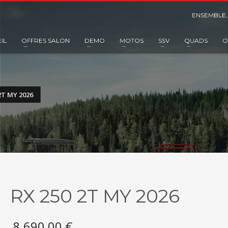
ENSEMBLE,
IL
OFFRES SALON
DEMO
MOTOS
SSV
QUADS
O
2T MY 2026
RX 250 2T MY 2026
8.690,00
€