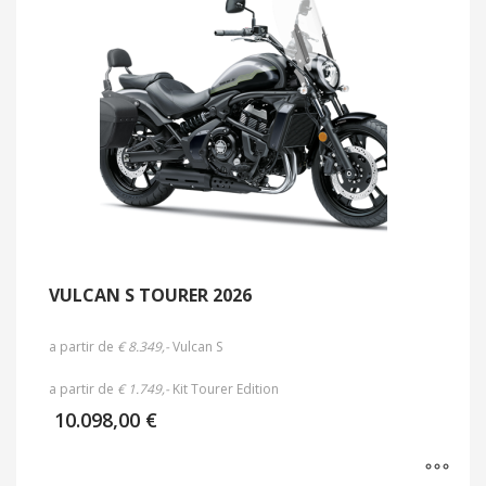
VULCAN S TOURER 2026
a partir de
€ 8.349,-
Vulcan S
a partir de
€ 1.749,-
Kit Tourer Edition
10.098,00
€