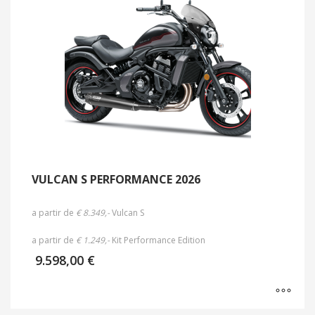
VULCAN S PERFORMANCE 2026
a partir de
€ 8.349,-
Vulcan S
a partir de
€ 1.249,-
Kit Performance Edition
9.598,00
€