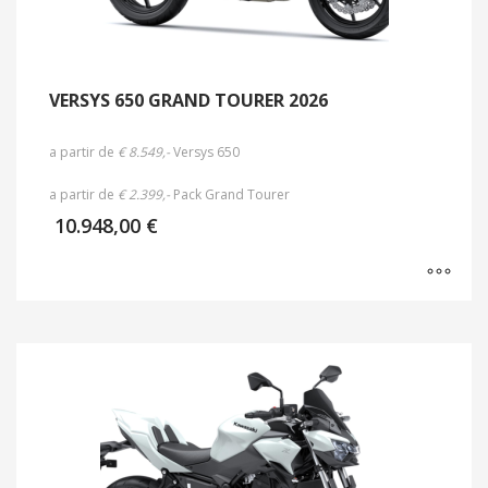
VERSYS 650 GRAND TOURER 2026
a partir de
€ 8.549,-
Versys 650
a partir de
€ 2.399,-
Pack Grand Tourer
10.948,00
€