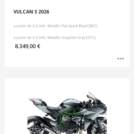
VULCAN S 2026
a partir de
€ 8.349,-
Metallic Flat Spark Black [BK1]
a partir de
€ 8.549,-
Metallic Graphite Gray [GY1]
8.349,00
€