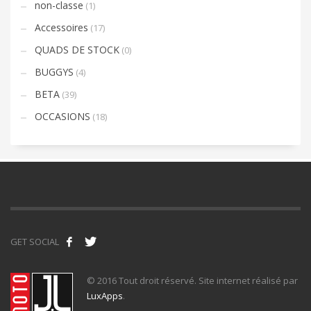
non-classe
(1)
Accessoires
(17)
QUADS DE STOCK
(0)
BUGGYS
(4)
BETA
(39)
OCCASIONS
(18)
GET SOCIAL
© 2016 Tout droit réservé. Site internet réalisé par
LuxApps
.