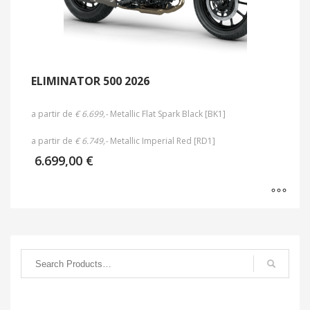
ELIMINATOR 500 2026
a partir de
€ 6.699,-
Metallic Flat Spark Black [BK1]
a partir de
€ 6.749,-
Metallic Imperial Red [RD1]
6.699,00
€