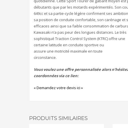
quotidienne. Cette Sport Tourer de gabarit moyen est p
débutants que par les motards expérimentés. Son coup
649cc et sa partie-cycle légère confirment ses ambition
sa position de conduite confortable, son carénage et s
efficaces ainsi que sa faible consommation de carbura
Kawasaki n’a pas peur des longues distances. Le très
sophistiqué Traction Control System (KTRC) offre une
certaine latitude en conduite sportive ou
assure une motricité maximale en toute
circonstance.
Vous voulez une offre personnalisée alors n’hésite
coordonnées via ce lien:
« Demandez votre devis ici »
PRODUITS SIMILAIRES