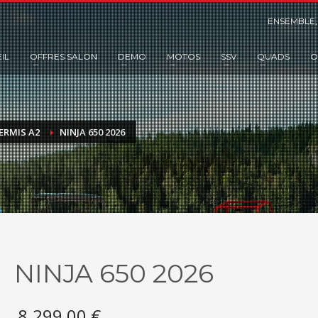
ENSEMBLE,
IL
OFFRES SALON
DEMO
MOTOS
SSV
QUADS
O
ERMIS A2
NINJA 650 2026
NINJA 650 2026
8.299,00
€