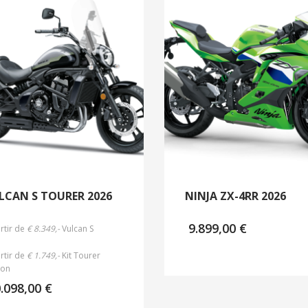
LCAN S TOURER 2026
NINJA ZX-4RR 2026
9.899,00
€
rtir de
€ 8.349,-
Vulcan S
rtir de
€ 1.749,-
Kit Tourer
ion
0.098,00
€