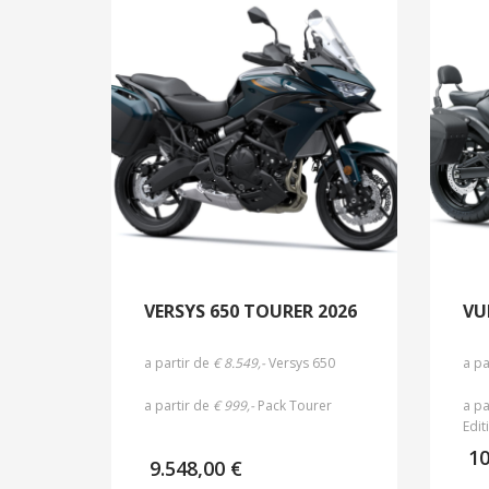
VERSYS 650 TOURER 2026
VU
a partir de
€ 8.549,-
Versys 650
a pa
a partir de
€ 999,-
Pack Tourer
a pa
Edit
1
9.548,00
€