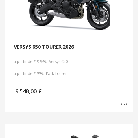
VERSYS 650 TOURER 2026
a partir de
€ 8.549,-
Versys 650
a partir de
€ 999,-
Pack Tourer
9.548,00
€